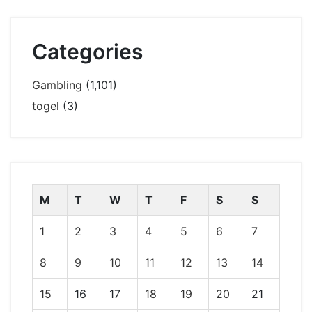
Categories
Gambling
(1,101)
togel
(3)
M
T
W
T
F
S
S
1
2
3
4
5
6
7
8
9
10
11
12
13
14
15
16
17
18
19
20
21