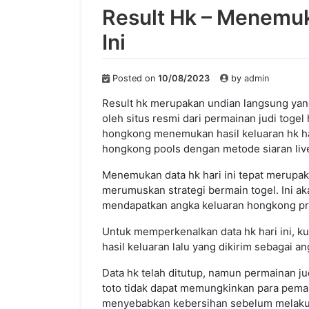
Result Hk – Menemuk
Ini
Posted on
10/08/2023
by
admin
Result hk merupakan undian langsung yang
oleh situs resmi dari permainan judi togel 
hongkong menemukan hasil keluaran hk hari
hongkong pools dengan metode siaran liv
Menemukan data hk hari ini tepat merupak
merumuskan strategi bermain togel. Ini a
mendapatkan angka keluaran hongkong pri
Untuk memperkenalkan data hk hari ini, 
hasil keluaran lalu yang dikirim sebagai an
Data hk telah ditutup, namun permainan jud
toto tidak dapat memungkinkan para pemain 
menyebabkan kebersihan sebelum melakuk