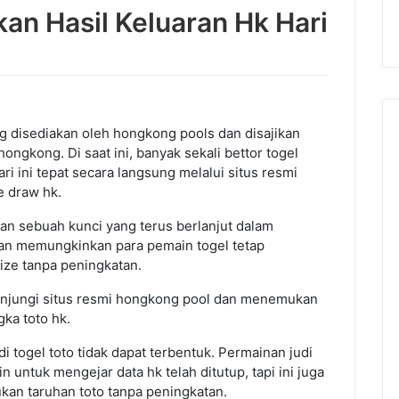
an Hasil Keluaran Hk Hari
 disediakan oleh hongkong pools dan disajikan
hongkong. Di saat ini, banyak sekali bettor togel
 ini tepat secara langsung melalui situs resmi
e draw hk.
an sebuah kunci yang terus berlanjut dalam
kan memungkinkan para pemain togel tetap
ze tanpa peningkatan.
kunjungi situs resmi hongkong pool dan menemukan
gka toto hk.
i togel toto tidak dapat terbentuk. Permainan judi
untuk mengejar data hk telah ditutup, tapi ini juga
an taruhan toto tanpa peningkatan.