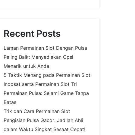
Recent Posts
Laman Permainan Slot Dengan Pulsa
Paling Baik: Menyediakan Opsi
Menarik untuk Anda
5 Taktik Menang pada Permainan Slot
Indosat serta Permainan Slot Tri
Permainan Pulsa: Selami Game Tanpa
Batas
Trik dan Cara Permainan Slot
Pengisian Pulsa Gacor: Jadilah Ahli
dalam Waktu Singkat Sesaat Cepat!