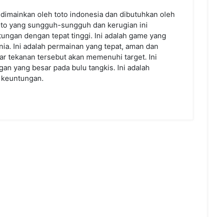
dimainkan oleh toto indonesia dan dibutuhkan oleh
toto yang sungguh-sungguh dan kerugian ini
ngan dengan tepat tinggi. Ini adalah game yang
nia. Ini adalah permainan yang tepat, aman dan
r tekanan tersebut akan memenuhi target. Ini
n yang besar pada bulu tangkis. Ini adalah
 keuntungan.