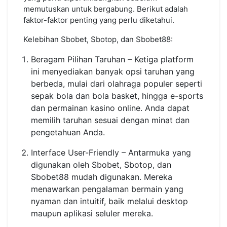
memutuskan untuk bergabung. Berikut adalah
faktor-faktor penting yang perlu diketahui.
Kelebihan Sbobet, Sbotop, dan Sbobet88:
Beragam Pilihan Taruhan – Ketiga platform
ini menyediakan banyak opsi taruhan yang
berbeda, mulai dari olahraga populer seperti
sepak bola dan bola basket, hingga e-sports
dan permainan kasino online. Anda dapat
memilih taruhan sesuai dengan minat dan
pengetahuan Anda.
Interface User-Friendly – Antarmuka yang
digunakan oleh Sbobet, Sbotop, dan
Sbobet88 mudah digunakan. Mereka
menawarkan pengalaman bermain yang
nyaman dan intuitif, baik melalui desktop
maupun aplikasi seluler mereka.