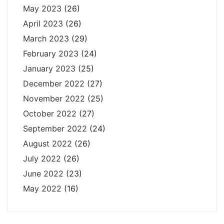
May 2023
(26)
April 2023
(26)
March 2023
(29)
February 2023
(24)
January 2023
(25)
December 2022
(27)
November 2022
(25)
October 2022
(27)
September 2022
(24)
August 2022
(26)
July 2022
(26)
June 2022
(23)
May 2022
(16)