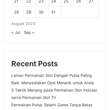
21
22
23
24
25
26
27
28
29
30
31
August 2023
« Jul
Sep »
Recent Posts
Laman Permainan Slot Dengan Pulsa Paling
Baik: Menyediakan Opsi Menarik untuk Anda
5 Taktik Menang pada Permainan Slot Indosat
serta Permainan Slot Tri
Permainan Pulsa: Selami Game Tanpa Batas