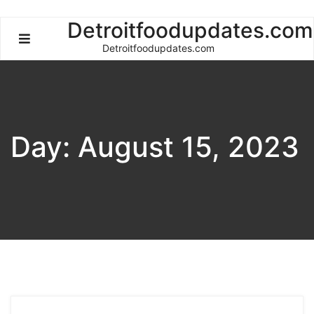
Skip
Detroitfoodupdates.com
to
Detroitfoodupdates.com
content
Day:
August 15, 2023