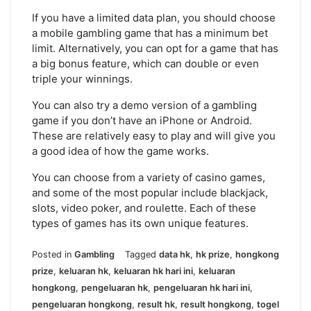
If you have a limited data plan, you should choose
a mobile gambling game that has a minimum bet
limit. Alternatively, you can opt for a game that has
a big bonus feature, which can double or even
triple your winnings.
You can also try a demo version of a gambling
game if you don’t have an iPhone or Android.
These are relatively easy to play and will give you
a good idea of how the game works.
You can choose from a variety of casino games,
and some of the most popular include blackjack,
slots, video poker, and roulette. Each of these
types of games has its own unique features.
Posted in
Gambling
Tagged
data hk
,
hk prize
,
hongkong
prize
,
keluaran hk
,
keluaran hk hari ini
,
keluaran
hongkong
,
pengeluaran hk
,
pengeluaran hk hari ini
,
pengeluaran hongkong
,
result hk
,
result hongkong
,
togel