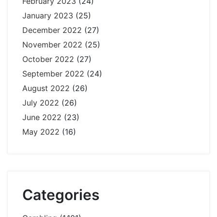
February 2023
(24)
January 2023
(25)
December 2022
(27)
November 2022
(25)
October 2022
(27)
September 2022
(24)
August 2022
(26)
July 2022
(26)
June 2022
(23)
May 2022
(16)
Categories