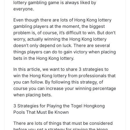
lottery gambling game is always liked by
everyone.
Even though there are lots of Hong Kong lottery
gambling players at the moment, the biggest
problem is, of course, it’s difficult to win. But don’t
worry, actually winning the Hong Kong lottery
doesn’t only depend on luck. There are several
things players can do to gain victory when placing
bets in the Hong Kong lottery.
In this article, we want to share 3 strategies to
win the Hong Kong lottery from professionals that
you can follow. By following this strategy, of
course you can increase your winning percentage
when placing bets.
3 Strategies for Playing the Togel Hongkong
Pools That Must Be Known
There are lots of things that must be considered
before you set a strategy for playing the Hong