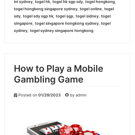
ini sydney
,
togel hk
,
togel hk sgp sdy
,
togel hongkong
,
togel hongkong singapore sydney
,
togel online
,
togel
sdy
,
togel sdy sgp hk
,
togel sgp
,
togel sidney
,
togel
singapore
,
togel singapore hongkong sydney
,
togel
sydney
,
togel sydney singapore hongkong
How to Play a Mobile
Gambling Game
Posted on
01/29/2023
by
admin