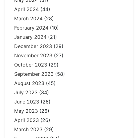
April 2024
(44)
March 2024
(28)
February 2024
(10)
January 2024
(21)
December 2023
(29)
November 2023
(27)
October 2023
(29)
September 2023
(58)
August 2023
(45)
July 2023
(34)
June 2023
(26)
May 2023
(26)
April 2023
(26)
March 2023
(29)