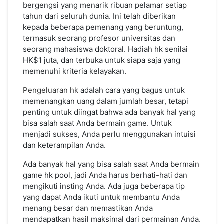
bergengsi yang menarik ribuan pelamar setiap
tahun dari seluruh dunia.
Ini telah diberikan
kepada beberapa pemenang yang beruntung,
termasuk seorang profesor universitas dan
seorang mahasiswa doktoral.
Hadiah hk senilai
HK$1 juta, dan terbuka untuk siapa saja yang
memenuhi kriteria kelayakan.
Pengeluaran hk
adalah cara yang bagus untuk
memenangkan uang dalam jumlah besar, tetapi
penting untuk diingat bahwa ada banyak hal yang
bisa salah saat Anda bermain game.
Untuk
menjadi sukses, Anda perlu menggunakan intuisi
dan keterampilan Anda.
Ada banyak hal yang bisa salah saat Anda bermain
game hk pool, jadi Anda harus berhati-hati dan
mengikuti insting Anda.
Ada juga beberapa tip
yang dapat Anda ikuti untuk membantu Anda
menang besar dan memastikan Anda
mendapatkan hasil maksimal dari permainan Anda.