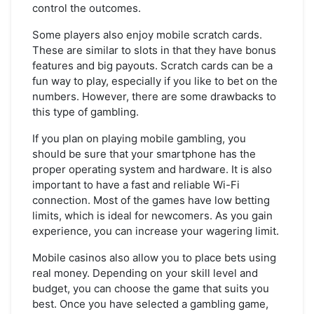
control the outcomes.
Some players also enjoy mobile scratch cards.
These are similar to slots in that they have bonus
features and big payouts. Scratch cards can be a
fun way to play, especially if you like to bet on the
numbers. However, there are some drawbacks to
this type of gambling.
If you plan on playing mobile gambling, you
should be sure that your smartphone has the
proper operating system and hardware. It is also
important to have a fast and reliable Wi-Fi
connection. Most of the games have low betting
limits, which is ideal for newcomers. As you gain
experience, you can increase your wagering limit.
Mobile casinos also allow you to place bets using
real money. Depending on your skill level and
budget, you can choose the game that suits you
best. Once you have selected a gambling game,