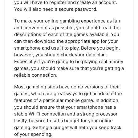
you will have to register and create an account.
You will also need a secure password.
To make your online gambling experience as fun
and convenient as possible, you should read the
descriptions of each of the games available. You
can then download the appropriate app for your
smartphone and use it to play. Before you begin,
however, you should check your data plan.
Especially if you’re going to be playing real money
games, you should make sure that you’re getting a
reliable connection.
Most gambling sites have demo versions of their
games, which are great ways to get an idea of the
features of a particular mobile game. In addition,
you should ensure that your smartphone has a
stable Wi-Fi connection and a strong processor.
Lastly, be sure to set a budget for your online
gaming. Setting a budget will help you keep track
of your spending.