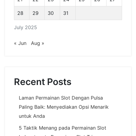
28
29
30
31
July 2025
« Jun
Aug »
Recent Posts
Laman Permainan Slot Dengan Pulsa
Paling Baik: Menyediakan Opsi Menarik
untuk Anda
5 Taktik Menang pada Permainan Slot