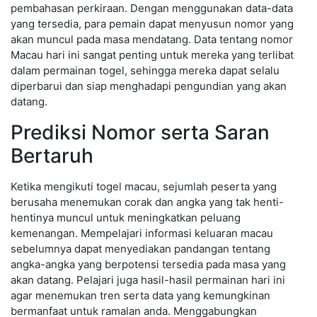
pembahasan perkiraan. Dengan menggunakan data-data
yang tersedia, para pemain dapat menyusun nomor yang
akan muncul pada masa mendatang. Data tentang nomor
Macau hari ini sangat penting untuk mereka yang terlibat
dalam permainan togel, sehingga mereka dapat selalu
diperbarui dan siap menghadapi pengundian yang akan
datang.
Prediksi Nomor serta Saran
Bertaruh
Ketika mengikuti togel macau, sejumlah peserta yang
berusaha menemukan corak dan angka yang tak henti-
hentinya muncul untuk meningkatkan peluang
kemenangan. Mempelajari informasi keluaran macau
sebelumnya dapat menyediakan pandangan tentang
angka-angka yang berpotensi tersedia pada masa yang
akan datang. Pelajari juga hasil-hasil permainan hari ini
agar menemukan tren serta data yang kemungkinan
bermanfaat untuk ramalan anda. Menggabungkan