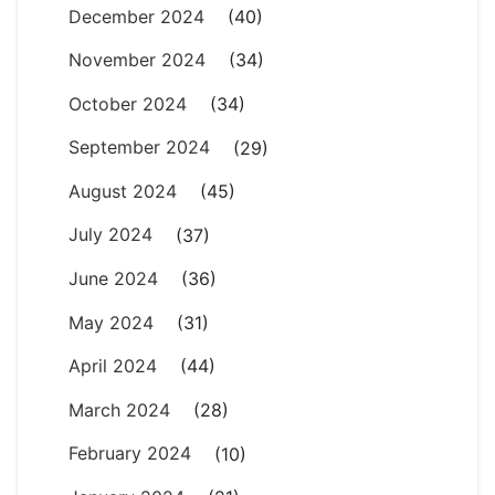
December 2024
(40)
November 2024
(34)
October 2024
(34)
September 2024
(29)
August 2024
(45)
July 2024
(37)
June 2024
(36)
May 2024
(31)
April 2024
(44)
March 2024
(28)
February 2024
(10)