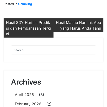
Posted in
Gambling
Post
Hasil SDY Hari Ini Predik
Hasil Macau Hari Ini: Apa
si dan Pembahasan Terki
yang Harus Anda Tahu
navigation
ni
Archives
April 2026
(3)
February 2026
(2)