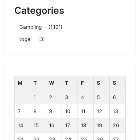
Categories
Gambling
(1,101)
togel
(3)
M
T
W
T
F
S
S
1
2
3
4
5
6
7
8
9
10
11
12
13
14
15
16
17
18
19
20
21
22
23
24
25
26
27