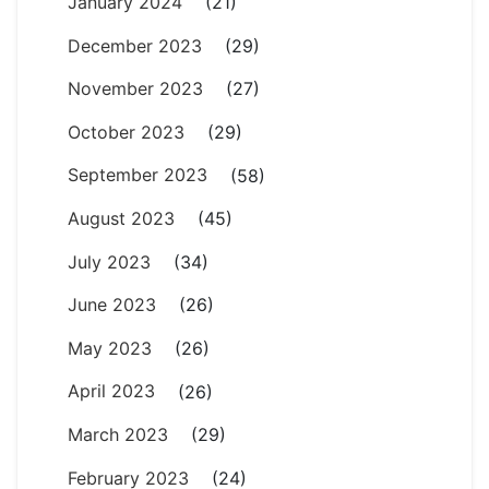
January 2024
(21)
December 2023
(29)
November 2023
(27)
October 2023
(29)
September 2023
(58)
August 2023
(45)
July 2023
(34)
June 2023
(26)
May 2023
(26)
April 2023
(26)
March 2023
(29)
February 2023
(24)