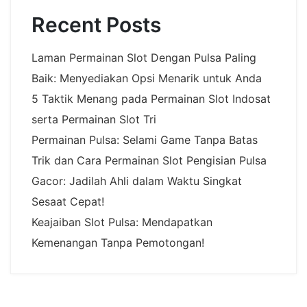
Recent Posts
Laman Permainan Slot Dengan Pulsa Paling
Baik: Menyediakan Opsi Menarik untuk Anda
5 Taktik Menang pada Permainan Slot Indosat
serta Permainan Slot Tri
Permainan Pulsa: Selami Game Tanpa Batas
Trik dan Cara Permainan Slot Pengisian Pulsa
Gacor: Jadilah Ahli dalam Waktu Singkat
Sesaat Cepat!
Keajaiban Slot Pulsa: Mendapatkan
Kemenangan Tanpa Pemotongan!