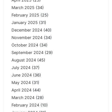
April 2025
(25)
March 2025
(34)
February 2025
(25)
January 2025
(31)
December 2024
(40)
November 2024
(34)
October 2024
(34)
September 2024
(29)
August 2024
(45)
July 2024
(37)
June 2024
(36)
May 2024
(31)
April 2024
(44)
March 2024
(28)
February 2024
(10)