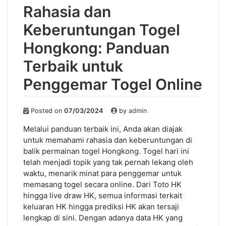
Rahasia dan
Keberuntungan Togel
Hongkong: Panduan
Terbaik untuk
Penggemar Togel Online
Posted on
07/03/2024
by
admin
Melalui panduan terbaik ini, Anda akan diajak
untuk memahami rahasia dan keberuntungan di
balik permainan togel Hongkong. Togel hari ini
telah menjadi topik yang tak pernah lekang oleh
waktu, menarik minat para penggemar untuk
memasang togel secara online. Dari Toto HK
hingga live draw HK, semua informasi terkait
keluaran HK hingga prediksi HK akan tersaji
lengkap di sini. Dengan adanya data HK yang