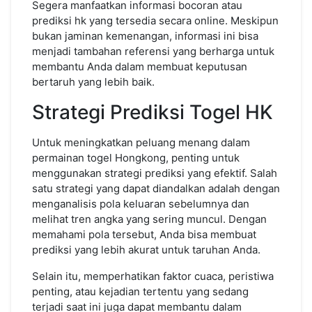
Segera manfaatkan informasi bocoran atau
prediksi hk yang tersedia secara online. Meskipun
bukan jaminan kemenangan, informasi ini bisa
menjadi tambahan referensi yang berharga untuk
membantu Anda dalam membuat keputusan
bertaruh yang lebih baik.
Strategi Prediksi Togel HK
Untuk meningkatkan peluang menang dalam
permainan togel Hongkong, penting untuk
menggunakan strategi prediksi yang efektif. Salah
satu strategi yang dapat diandalkan adalah dengan
menganalisis pola keluaran sebelumnya dan
melihat tren angka yang sering muncul. Dengan
memahami pola tersebut, Anda bisa membuat
prediksi yang lebih akurat untuk taruhan Anda.
Selain itu, memperhatikan faktor cuaca, peristiwa
penting, atau kejadian tertentu yang sedang
terjadi saat ini juga dapat membantu dalam