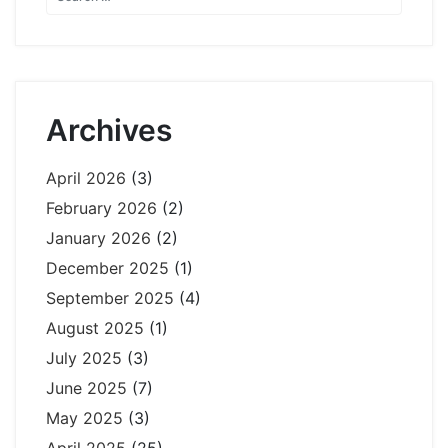
Archives
April 2026
(3)
February 2026
(2)
January 2026
(2)
December 2025
(1)
September 2025
(4)
August 2025
(1)
July 2025
(3)
June 2025
(7)
May 2025
(3)