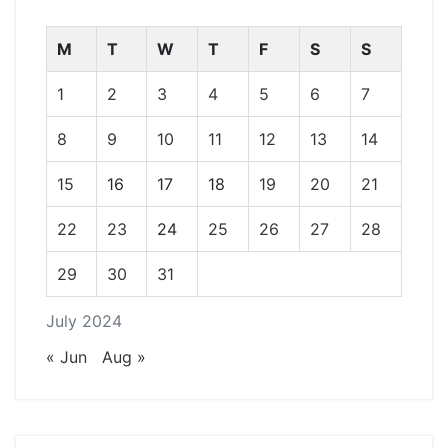
M
T
W
T
F
S
S
1
2
3
4
5
6
7
8
9
10
11
12
13
14
15
16
17
18
19
20
21
22
23
24
25
26
27
28
29
30
31
July 2024
« Jun
Aug »