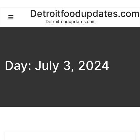
Skip
Detroitfoodupdates.com
to
Detroitfoodupdates.com
content
Day:
July 3, 2024